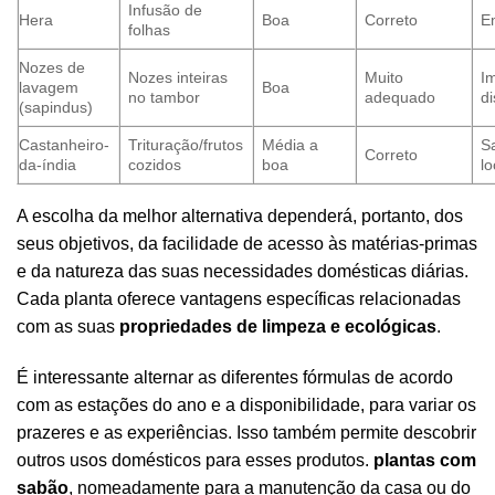
Infusão de
Hera
Boa
Correto
E
folhas
Nozes de
Nozes inteiras
Muito
I
lavagem
Boa
no tambor
adequado
di
(sapindus)
Castanheiro-
Trituração/frutos
Média a
Sa
Correto
da-índia
cozidos
boa
lo
A escolha da melhor alternativa dependerá, portanto, dos
seus objetivos, da facilidade de acesso às matérias-primas
e da natureza das suas necessidades domésticas diárias.
Cada planta oferece vantagens específicas relacionadas
com as suas
propriedades de limpeza e ecológicas
.
É interessante alternar as diferentes fórmulas de acordo
com as estações do ano e a disponibilidade, para variar os
prazeres e as experiências. Isso também permite descobrir
outros usos domésticos para esses produtos.
plantas com
sabão
, nomeadamente para a manutenção da casa ou do