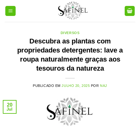
Pular
para
o
conteúdo
DIVERSOS
Descubra as plantas com
propriedades detergentes: lave a
roupa naturalmente graças aos
tesouros da natureza
PUBLICADO EM
JULHO 20, 2025
POR
NAJ
20
Jul