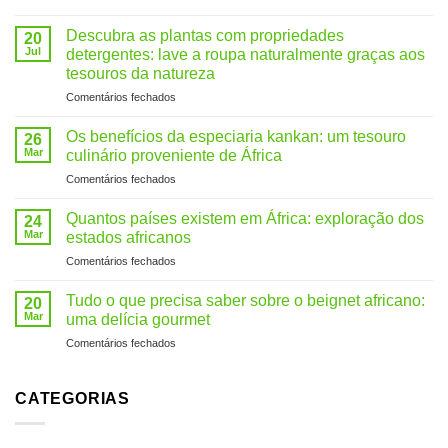
Huile
de
Descubra as plantas com propriedades
20
chanvre
Jul
detergentes: lave a roupa naturalmente graças aos
bio
tesouros da natureza
:
em
Comentários fechados
5
Découvrir
bienfaits
les
surprenants
Os benefícios da especiaria kankan: um tesouro
26
plantes
pour
Mar
culinário proveniente de África
à
la
em
Comentários fechados
savon
peau
Les
:
et
bienfaits
laver
Quantos países existem em África: exploração dos
les
24
de
le
cheveux
Mar
estados africanos
l’épice
linge
em
Comentários fechados
kankan
naturellement
Combien
:
grâce
de
un
Tudo o que precisa saber sobre o beignet africano:
aux
20
pays
trésor
Mar
uma delícia gourmet
trésors
en
culinaire
de
em
Comentários fechados
Afrique
venu
la
Tout
:
d’Afrique
nature
savoir
exploration
sur
CATEGORIAS
des
le
états
beignet
africains
africain