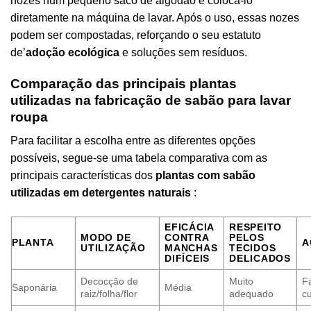
nozes num pequeno saco de algodão e colocá-lo
diretamente na máquina de lavar. Após o uso, essas nozes
podem ser compostadas, reforçando o seu estatuto
de’
adoção ecológica
e soluções sem resíduos.
Comparação das principais plantas
utilizadas na fabricação de sabão para lavar
roupa
Para facilitar a escolha entre as diferentes opções
possíveis, segue-se uma tabela comparativa com as
principais características dos
plantas com sabão
utilizadas em detergentes naturais
:
EFICÁCIA
RESPEITO
MODO DE
CONTRA
PELOS
PLANTA
A
UTILIZAÇÃO
MANCHAS
TECIDOS
DIFÍCEIS
DELICADOS
Decocção de
Muito
Fá
Saponária
Média
raiz/folha/flor
adequado
cu