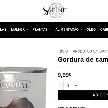
LAS
MULHER
PLANTAS
ALIMENTAÇÃO
ÓLEO
CAB
INÍCIO
/
PRODUTOS NATURAI
Gordura de cam
9,99
€
Quantidade de Graisse de ch
ADICIO