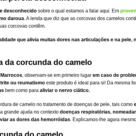
 e desconhecido
sobre o qual estamos a falar aqui. Em
proven
mo daroua
. A lenda que diz que as corcovas dos camelos contê
suas corcovas contêm.
alidade que alivia muitas dores nas articulações e na pel
ra da corcunda do camelo
 Marrocos
, observam-se em primeiro lugar
em caso de proble
rtrite ou reumatismo
este produto é ideal para si! Da mesma fo
as
bem como para
aliviar o nervo ciático.
rdura de camelo no tratamento de doenças de pele, tais como
e
ma grande ajuda no contexto
doenças respiratórias, nomead
iviar as dores das hemorróidas
. Explicamos-lhe agora mesmo 
rcunda do camelo