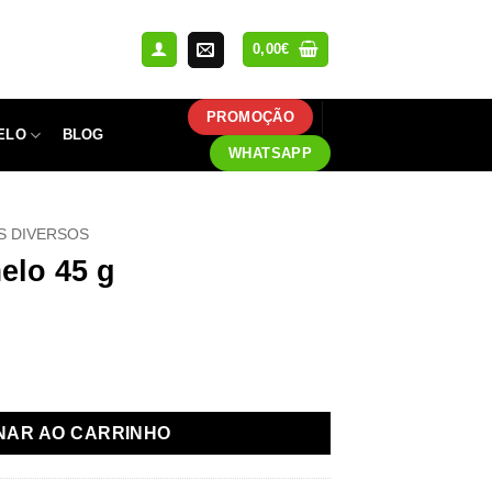
0,00
€
PROMOÇÃO
ELO
BLOG
WHATSAPP
S DIVERSOS
elo 45 g
ameau 45g
NAR AO CARRINHO