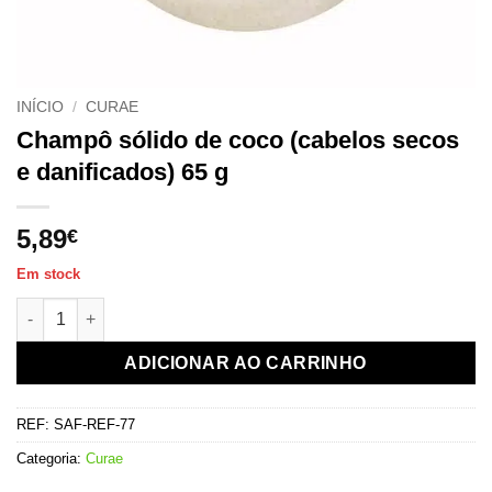
INÍCIO
/
CURAE
Champô sólido de coco (cabelos secos
e danificados) 65 g
5,89
€
Em stock
Quantidade de Shampoing solide à la noix de coco (cheveux s
ADICIONAR AO CARRINHO
REF:
SAF-REF-77
Categoria:
Curae